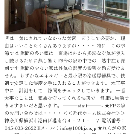
昔は 気にされていなかった気密 どうして必要か、 理
由はいいことたくさんありますが・・・・ 特に この季
節では 隙間の多い家は 夏場は外から多湿な空気が侵入
し続けるために蒸し暑く 昨今の家の中での 熱中症も深
刻です 隙間の少ない家は外気の湿度の影響を殆ど受けま
せん。 わずかなエネルギーと最小限の冷暖房器具で、快
適で安定した湿度を手に入れることができます。 木工事
中に 計測をして 隙間をチェックしていきます。 一番
大事なことは 家族を守ってくれる快適で 健康に生活で
きるすまいだと思います。 ———sinji———- ★FPの家
のお問い合わせは・・・・ ＜＜近代ホーム株式会社＞＞
神奈川県横浜市港南区港南台４－２１－１７ 電話番号：
045-833-2622 Eメール：info@100kj.co.jp ★れんがの家