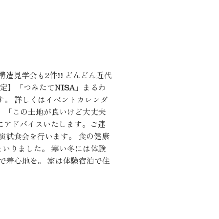
構造見学会も2件!! どんどん近代
くりサポート
限定】「つみたて
NISA
」まるわ
す。 詳しくはイベントカレンダ
。」「この土地が良いけど大丈夫
にアドバイスいたします。ご連
実演試食会を行います。 食の健康
シェルジュ
いりました。 寒い冬には体験
で着心地を。 家は体験宿泊で住
ート