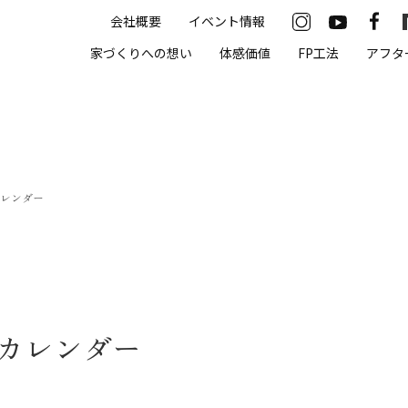
会社概要
イベント情報
33-2622
家づくりへの想い
体感価値
FP工法
アフタ
00（火・水曜定休）
住まいの体感価値
カレンダー
抗酸化住宅について
高気密・高断熱
遮熱
床暖房
トカレンダー
無結露50年保証
モデルハウス