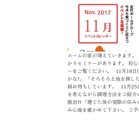
施工実績
住宅イベント情報
近代ホームについて
ホームの家が増えていきます。 
かりセミナーがあります。 初心
ーをご覧ください。 11月18
会社案内
かな?」 「そろそろ土地を探
絡お待ちしています。 11月2
スタッフ紹介
を考えながら調理方法をご紹介
自社大工集団「名匠会」
宿泊!! 「建てた後の実際の住
ホームオーナー様が集う会『100TOMO』
み心地を確かめて下さい。 ご
スタッフブログ
よくある質問