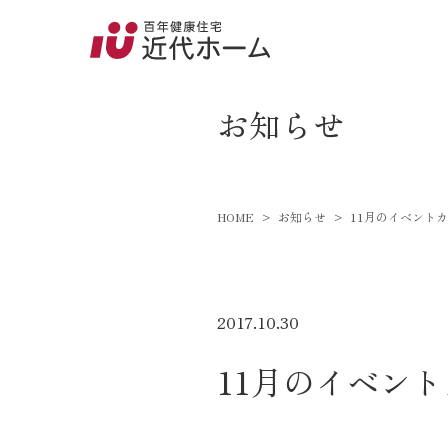
045-8
9:00～18:
newsevent
お知らせ
百年健康住宅とは
HOME
お知らせ
11月のイベント
家づくりへの想い
オーガニックハウス
FP工法
2017.10.30
耐震性能
11月のイベン
アフターサポート