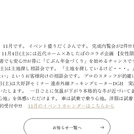
お客様の声
お知らせ
11月です。 イベント盛りだくさんです。 完成内覧会が2件!! 
近代ホームの家づ
11月4日(土)には近代ホーム×あしたばのコラボ企画 【女性
者でも安心!!お得に「じぶん年金づくり」を始めるチャンスで
日(土)は土地探し相談会です。 「土地を探しているけど・・・
家づくりの流れ
したい」というお客様向けの相談会です。 プロのスタッフが的確
5日(土)は大好評セミナー 遠赤外線クッキングヒーターDGH 
アフターフォローコン
いたします。 一日ごとに気温が下がり本格的な冬が近づいてま
ベストバリューホーム
み心地」を体感いただけます。 車は試乗で乗り心地。洋服は試着
住宅ローン支援
予約受付中!!
11月のイベントカレンダーはこちらから
インテリアコーディネ
ZEHについて
お知らせ一覧へ