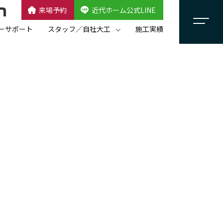
来場予約
近代ホーム公式LINE
CLOSE
×
近代ホーム公式LINE
ーサポート
スタッフ／自社大工
施工実績
自社大工集団「名匠会」
スタッフ紹介