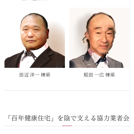
田辺 洋一 棟梁
蛭田 一広 棟梁
「百年健康住宅」を陰で支える協力業者会