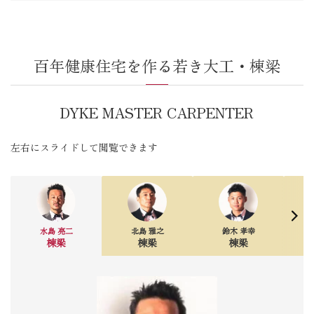
百年健康住宅を作る若き大工・棟梁
DYKE MASTER CARPENTER
左右にスライドして閲覧できます
水島 亮二
北島 雅之
鈴木 孝幸
棟梁
棟梁
棟梁