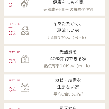
健康をまもる家
01
天然成分100％の抗酸化住宅
冬あたたかく、
FEATURE
夏涼しい家
02
UA値0.39w/（㎡・k）
光熱費を
FEATURE
40％節約できる家
03
熱伝導率0.019w/（m・k）
カビ・結露を
FEATURE
生まない家
04
平均C値0.3㎠/㎡
足元から
FEATURE