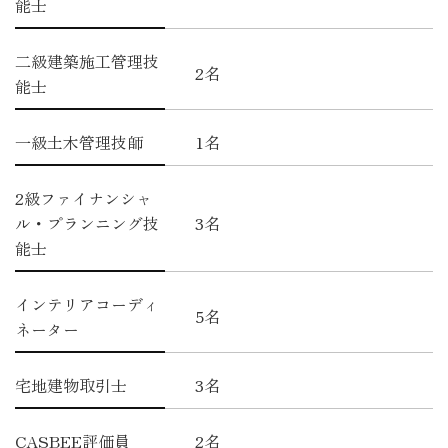
能士
二級建築施工管理技
2名
能士
一級土木管理技師
1名
2級ファイナンシャ
ル・プランニング技
3名
能士
インテリアコーディ
5名
ネーター
宅地建物取引士
3名
CASBEE評価員
2名