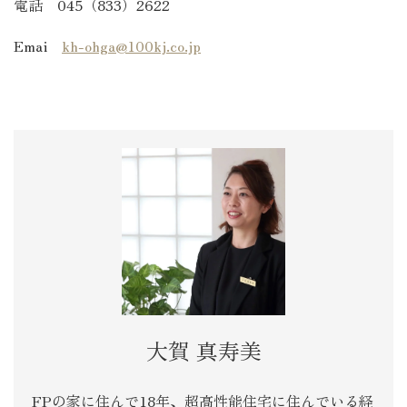
電話 045（833）2622
Emai
kh-ohga@100kj.co.jp
大賀 真寿美
FPの家に住んで18年、超高性能住宅に住んでいる経