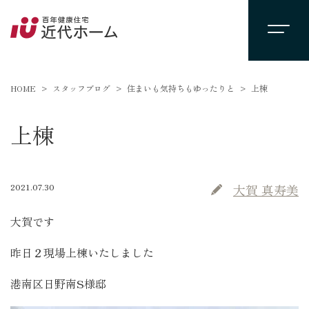
HOME
スタッフブログ
住まいも気持ちもゆったりと
上棟
上棟
2021.07.30
大賀 真寿美
大賀です
昨日２現場上棟いたしました
港南区日野南S様邸