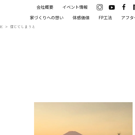
会社概要
イベント情報
33-2622
家づくりへの想い
体感価値
FP工法
アフタ
00（火・水曜定休）
ME
信じてしまうと
住まいの体感価値
抗酸化住宅について
高気密・高断熱
遮熱
床暖房
無結露50年保証
モデルハウス