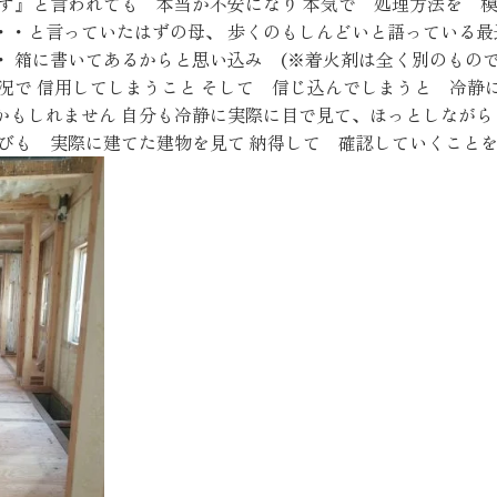
す』と言われても 本当か不安になり 本気で 処理方法を 模
・・と言っていたはずの母、 歩くのもしんどいと語っている最
 箱に書いてあるからと思い込み (※着火剤は全く別のもので
状況で 信用してしまうこと そして 信じ込んでしまうと 冷
かもしれません 自分も冷静に実際に目で見て、ほっとしながら
選びも 実際に建てた建物を見て 納得して 確認していくこと