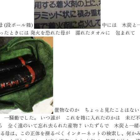
SEGs近代ホームの取
 (段ボール箱)
中には 木炭と
ったときには 発火を恐れた母が 濡れたタオルに 包まれて 
来場予約
オンライン相談
置物なのか ちょっと見たことはない
が 一騒動でした。 いつ誰が これを箱に入れたのかは 未だ
ら 全く遠のいて忘れ去られた産物？ いたずらで 木炭と一緒
いる母は、この正体を探るべく インターネットの検索し、何か