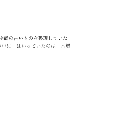
物置の古いものを整理していた
の中に はいっていたのは 木炭
くりサポート
シェルジュ
ート