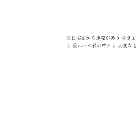
施工実績
住宅イベント情報
先日実家から連絡があり 急き
ら 段ボール箱の中から 大変な
近代ホームについて
会社案内
スタッフ紹介
自社大工集団「名匠会」
ホームオーナー様が集う会『100TOMO』
スタッフブログ
よくある質問