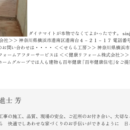
ダイナマイトが本物でなくてよかったです。 sinj
社＞＞ 神奈川県横浜市港南区港南台４－２１－１７ 電話番号：045
★れんがの家のお問い合わせは・・・・ ＜＜せらら工房＞＞ 神奈川県
★リフォームアフターサービスは ＜＜健康リフォーム株式会社＞＞ 横
 ☆近代ホームグループでは人も建物も百年健康 ｢百年健康住宅｣をご
進士 芳
工事の施工、品質、現場の安全、ご近所のお付き合い、大切な
ら 快適でしあわせな家づくりのお手伝いができるように 日