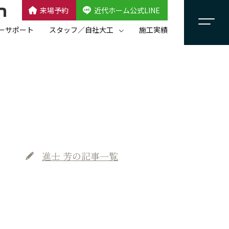
来場予約
近代ホーム公式LINE
CLOSE
×
近代ホーム公式LINE
ーサポート
スタッフ／自社大工
施工実績
自社大工集団「名匠会」
スタッフ紹介
進士 芳
の記事一覧