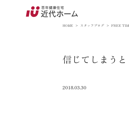
045-8
9:00～18:
HOME
スタッフブログ
FREE TI
百年健康住宅とは
信じてしまうと
家づくりへの想い
オーガニックハウス
FP工法
2018.03.30
耐震性能
アフターサポート