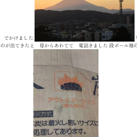
お客様の声
お知らせ
ょ でかけました
ものが出てきたと 母からあわてて 電話きました 段ボール箱
近代ホームの家づ
家づくりの流れ
アフターフォローコン
ベストバリューホーム
住宅ローン支援
インテリアコーディネ
ZEHについて