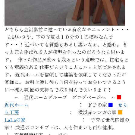
どちらも金沢駅前に建っている有名なモニュメント・・・
と思いきや、下の写真は１０分の１の模型なんで
す・・！ 近づいても質感もあるし凄いなぁ、と感心。 き
っと匠と呼ばれる人が模型を作ったのだろうなと思いま
す。 作った作品が後々も残るという意味では、住宅もと
ても意義のある 仕事だということにハッと気づかされま
す。 近代ホームを信頼して建築を依頼してくださったお
客様に、 お引き渡し後も自信を持ってお会いできるよう
に一棟入魂 匠の気持ちで取り組んでまいります！
～ 近代ホームグループ ブログページへ ～
■
近代ホーム
： ＦＰの家
■
せら
ら工房
： 横浜赤レンガの家
■
LaLaの家
： 子育て世代応援の
家！ 共通のコンセプトは、人も住まいも百年健康。
「 百年健康住宅 」 です。