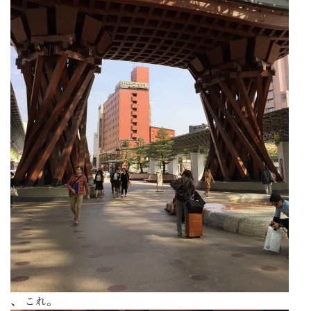
、 これ。