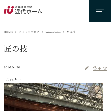
HOME
スタッフブログ
koko a koko
匠の技
匠の技
2016.04.30
柴田 守
これとー