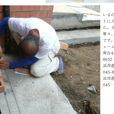
いる
トに
た。
等々
で
ォー
南台4-
895
浜市港
045
浜市港
045‐