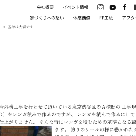
会社概要
イベント情報
33-2622
家づくりへの想い
体感価値
FP工法
アフタ
00（火・水曜定休）
m
基準は大切です
住まいの体感価値
抗酸化住宅について
高気密・高断熱
遮熱
床暖房
今外構工事を行わせて頂いている東京渋谷区のＡ様邸の 工事現
無結露50年保証
の）をレンガ積みで作るのですが、 レンガを積んで作るにして
仕上がりません。 そんな時にレンガを積むための基準となる線
モデルハウス
ます。
釣りのリールの様に巻かれた