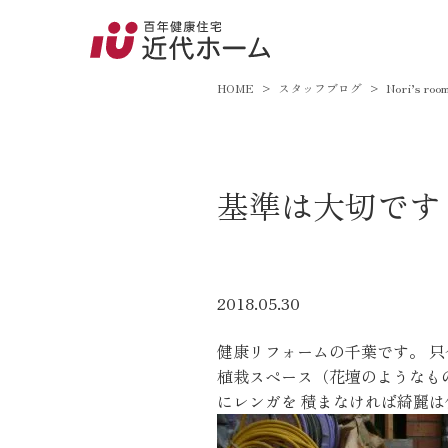
045-8
9:00～18:
HOME
スタッフブログ
Nori’s roo
百年健康住宅とは
基準は大切です
家づくりへの想い
オーガニックハウス
FP工法
2018.05.30
耐震性能
健康リフォームの千葉です。 只
アフターサポート
植栽スペース（花壇のようなも
にレンガを 積まなければ綺麗は