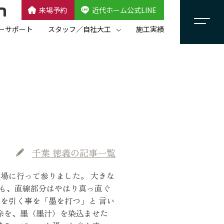
来場予約
近代ホーム公式LINE
CLOSE
×
近代ホーム公式LINE
ーサポート
スタッフ／自社大工
施工実績
自社大工集団「名匠会」
スタッフ紹介
千葉 徳義
の記事一覧
場に行って参りました。 大きな
も、直線部分はやはり真っ直ぐ
を引く事を「墨を打つ」と 言い
糸を、墨（墨汁）を染込ませた