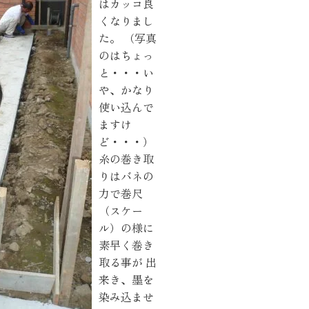
はカッコ良
り組み
くなりまし
た。 （写真
のはちょっ
と・・・い
や、かなり
使い込んで
ますけ
ど・・・）
糸の巻き取
りはバネの
力で巻尺
（スケー
ル）の様に
素早く巻き
取る事が 出
来き、墨を
染み込ませ