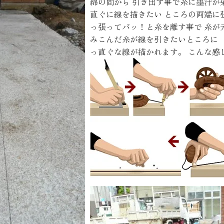
綿の間から 引き出す事で糸に墨汁が
お客様の声
直ぐに線を描きたい ところの両端に
っ張ってパッ！と糸を離す事で 糸が
みこんだ糸が線を引きたいところに 
お知らせ
っ直ぐな線が描かれます。
こんな感
近代ホームの家づ
家づくりの流れ
アフターフォローコン
ベストバリューホーム
住宅ローン支援
インテリアコーディネ
ZEHについて