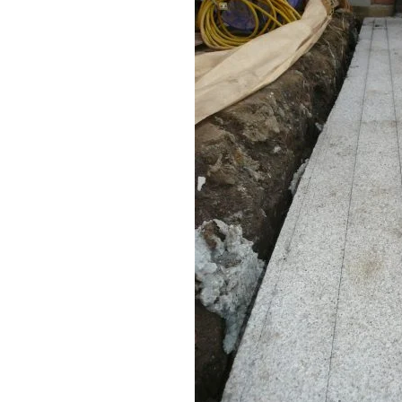
施工実績
住宅イベント情報
近代ホームについて
会社案内
スタッフ紹介
自社大工集団「名匠会」
ホームオーナー様が集う会『100TOMO』
スタッフブログ
よくある質問