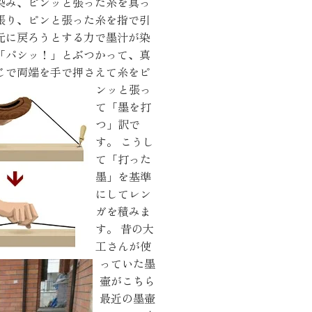
染み、ピンッと張った糸を真っ
張り、ピンと張った糸を指で引
元に戻ろうとする力で墨汁が染
「パシッ！」とぶつかって、真
じで両端を手で押さえて糸をピ
ンッと張っ
て「墨を打
くりサポート
つ」訳で
す。
こうし
て「打った
墨」を基準
にしてレン
シェルジュ
ガを積みま
す。
昔の大
工さんが使
っていた墨
ート
壷がこちら
最近の墨壷