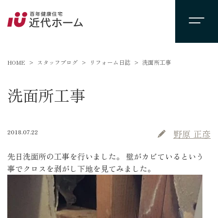
HOME
スタッフブログ
リフォーム日誌
洗面所工事
洗面所工事
2018.07.22
野原 正彦
先日洗面所の工事を行いました。 壁がカビているという
事でクロスを剥がし下地を見てみました。