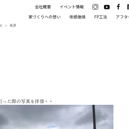
会社概要
イベント情報
33-2622
家づくりへの想い
体感価値
FP工法
アフタ
00（火・水曜定休）
ME
風景
住まいの体感価値
抗酸化住宅について
高気密・高断熱
遮熱
床暖房
行った際の写真を拝借・・
無結露50年保証
モデルハウス