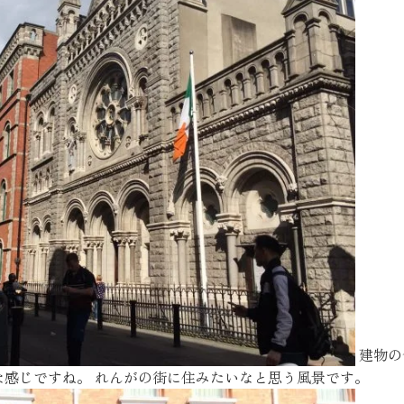
SEGs近代ホームの取
来場予約
オンライン相談
建物の
な感じですね。 れんがの街に住みたいなと思う風景です。