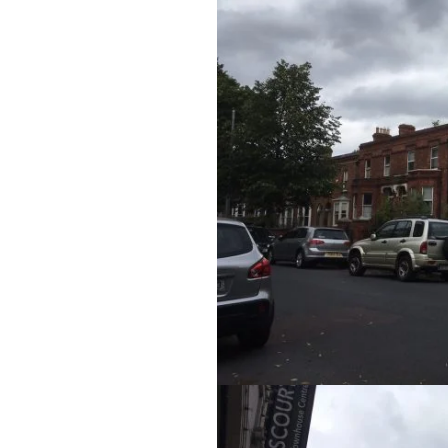
施工実績
住宅イベント情報
近代ホームについて
会社案内
スタッフ紹介
自社大工集団「名匠会」
ホームオーナー様が集う会『100TOMO』
スタッフブログ
よくある質問