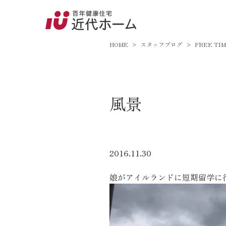
045-8
9:00～18:
HOME
スタッフブログ
FREE TI
百年健康住宅とは
風景
家づくりへの想い
オーガニックハウス
FP工法
2016.11.30
耐震性能
娘がアイルランドに短期留学に
アフターサポート