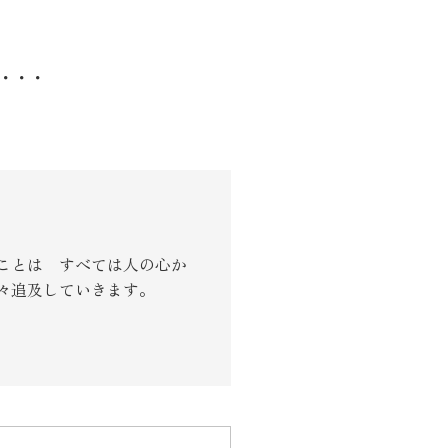
ね・・・
ことは すべては人の心か
々追及していきます。