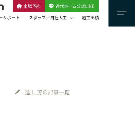
来場予約
近代ホーム公式LINE
CLOSE
×
近代ホーム公式LINE
ーサポート
スタッフ／自社大工
施工実績
自社大工集団「名匠会」
スタッフ紹介
進士 芳
の記事一覧