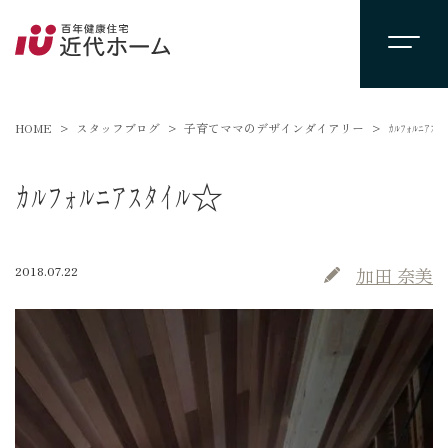
HOME
スタッフブログ
子育てママのデザインダイアリー
ｶﾙﾌｫﾙﾆｱｽﾀ
ｶﾙﾌｫﾙﾆｱｽﾀｲﾙ☆
2018.07.22
加田 奈美