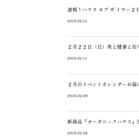
施工実績
速報！ハウス オブ ザ イヤー
2015.02.11
住宅イベント情報
２月２２日（日）美と健康と住
近代ホームについて
2015.02.11
会社案内
２月のイベントカレンダーお届
スタッフ紹介
2015.02.09
自社大工集団「名匠会」
ホームオーナー様が集う会『100TOMO』
スタッフブログ
新商品『オーガニックハウス』
よくある質問
2015.02.08