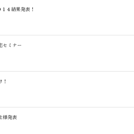
お客様の声
２０１４結果発表！
お知らせ
宅セミナー
近代ホームの家づ
家づくりの流れ
け！
アフターフォローコン
ベストバリューホーム
住宅ローン支援
インテリアコーディネ
仕様発表
ZEHについて