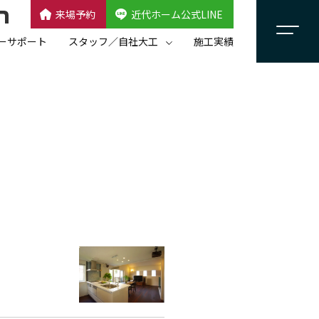
来場予約
近代ホーム公式LINE
CLOSE
×
近代ホーム公式LINE
ーサポート
スタッフ／自社大工
施工実績
自社大工集団「名匠会」
スタッフ紹介