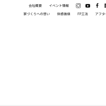
会社概要
イベント情報
33-2622
家づくりへの想い
体感価値
FP工法
アフタ
00（火・水曜定休）
住まいの体感価値
抗酸化住宅について
高気密・高断熱
遮熱
床暖房
無結露50年保証
モデルハウス