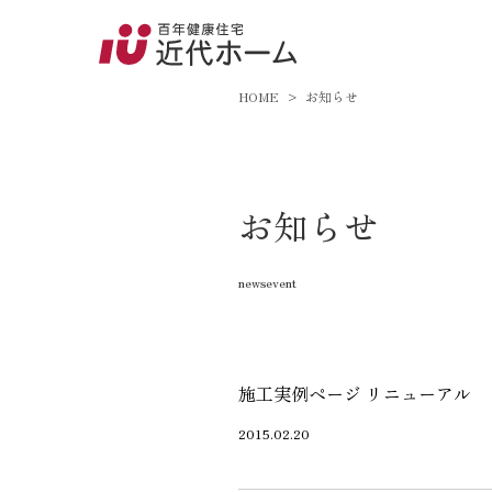
045-8
9:00～18:
HOME
お知らせ
百年健康住宅とは
お知らせ
家づくりへの想い
newsevent
オーガニックハウス
FP工法
耐震性能
施工実例ページ リニューアル
アフターサポート
2015.02.20