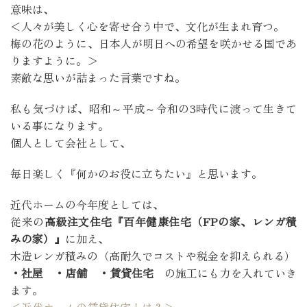
意味は、
＜人々が美しく心を寄せ合う中で、文化が生まれ育つ。
梅の花のように、日本人が明日への希望を咲かせる国であ
りますように。＞
素敵な思いが詰まった言葉ですね。
私も気づけば、昭和～平成～令和の3時代に渡って生きて
いる事になります。
個人として会社として、
毎日楽しく『何かのお役に立ちたい』と思います。
近代ホームの今年度としては、
従来の
高級注文住宅『百年健康住宅（FPの家、レンガ積
みの家）』
に加え、
木造レンガ積みの（高耐久でコストや税金を抑えられる）
・社屋 ・店舗 ・賃貸住宅
の施工にも力を入れていき
ます。