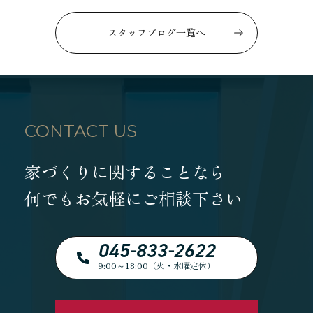
進士 芳：FREE TIME
柴田 守：koko a koko
千葉 徳義：Nori’s room
スタッフブログ一覧へ
大賀 真寿美：住まいも気持ちもゆったりと
野原 正彦：リフォーム日誌
加田 奈美：子育てママのデザインダイアリー
岩崎 達也：岩ブロ
石渡 秀樹：建築士日記
CONTACT US
三俣 忠史：日々記
陳 鵬：陳道中
松本 典朗：近代ホームイズム継承者の気づき
家づくりに関することなら
何でもお気軽にご相談下さい
045-833-2622
9:00～18:00（火・水曜定休）