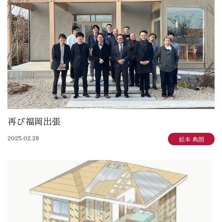
大賀 真寿美：住まいも気持ちもゆったりと
野原 正彦：リフォーム日誌
加田 奈美：子育てママのデザインダイアリー
岩崎 達也：岩ブロ
石渡 秀樹：建築士日記
三俣 忠史：日々記
陳 鵬：陳道中
松本 典朗：近代ホームイズム継承者の気づき
再び福岡出張
2025.02.28
松本 典朗