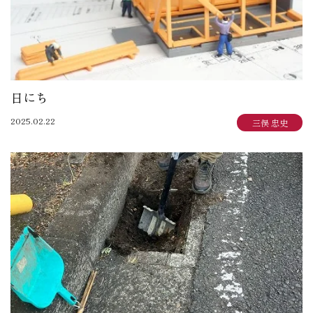
日にち
2025.02.22
三俣 忠史