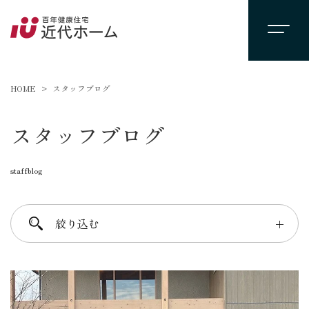
HOME
スタッフブログ
スタッフブログ
staffblog
絞り込む
＋
進士 芳：FREE TIME
柴田 守：koko a koko
千葉 徳義：Nori’s room