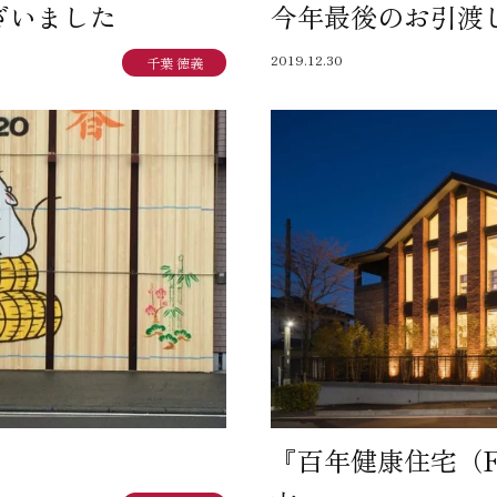
ざいました
今年最後のお引渡
SEGs近代ホームの取
2019.12.30
千葉 徳義
来場予約
オンライン相談
『百年健康住宅（