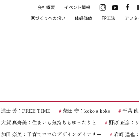
会社概要
イベント情報
33-2622
家づくりへの想い
体感価値
FP工法
アフタ
00（火・水曜定休）
住まいの体感価値
抗酸化住宅について
高気密・高断熱
遮熱
床暖房
進士 芳：FREE TIME
柴田 守：koko a koko
千葉 徳義
無結露50年保証
大賀 真寿美：住まいも気持ちもゆったりと
野原 正彦：
モデルハウス
加田 奈美：子育てママのデザインダイアリー
岩崎 達也