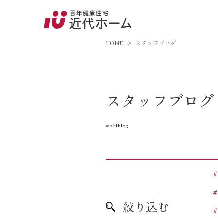
045-8
9:00～18:
HOME
スタッフブログ
百年健康住宅とは
スタッフブログ
家づくりへの想い
staffblog
オーガニックハウス
FP工法
耐震性能
アフターサポート
絞り込む