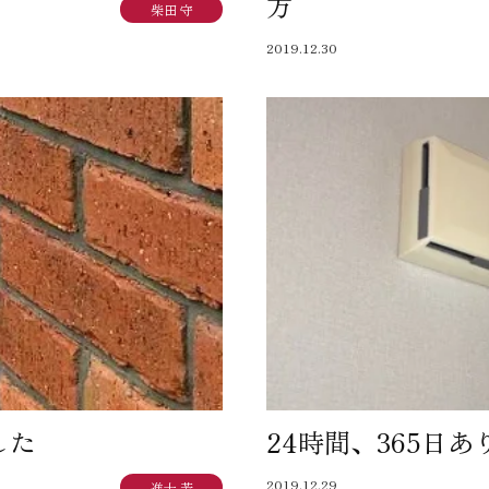
方
柴田 守
2019.12.30
した
24時間、365日
2019.12.29
進士 芳