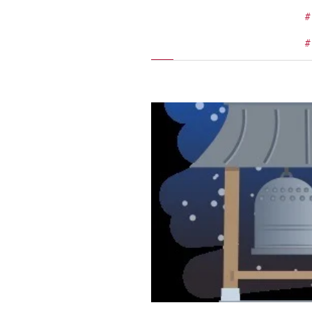
施工実績
住宅イベント情報
近代ホームについて
会社案内
スタッフ紹介
自社大工集団「名匠会」
ホームオーナー様が集う会『100TOMO』
スタッフブログ
よくある質問