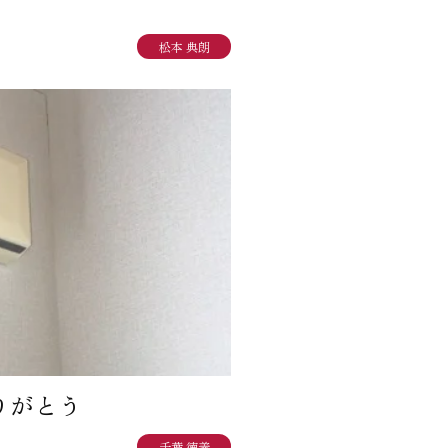
松本 典朗
ありがとう
千葉 徳義