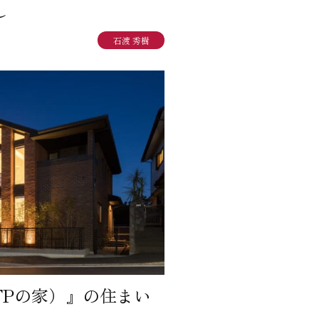
し
り組み
石渡 秀樹
FPの家）』の住まい