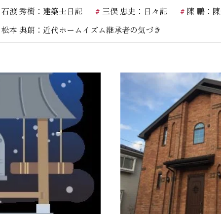
石渡 秀樹：建築士日記
三俣 忠史：日々記
陳 鵬：
お客様の声
松本 典朗：近代ホームイズム継承者の気づき
お知らせ
近代ホームの家づ
家づくりの流れ
アフターフォローコン
ベストバリューホーム
住宅ローン支援
インテリアコーディネ
ZEHについて