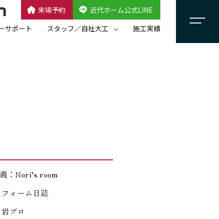
来場予約
近代ホーム公式LINE
CLOSE
×
近代ホーム公式LINE
ーサポート
スタッフ／自社大工
施工実績
自社大工集団「名匠会」
スタッフ紹介
：Nori’s room
リフォーム日誌
：岩ブロ