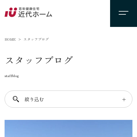
HOME
スタッフブログ
スタッフブログ
staffblog
絞り込む
＋
進士 芳：FREE TIME
柴田 守：koko a koko
千葉 徳義：Nori’s room