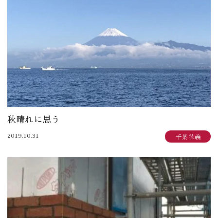
大賀 真寿美：住まいも気持ちもゆったりと
野原 正彦：リフォーム日誌
加田 奈美：子育てママのデザインダイアリー
岩崎 達也：岩ブロ
石渡 秀樹：建築士日記
三俣 忠史：日々記
陳 鵬：陳道中
松本 典朗：近代ホームイズム継承者の気づき
秋晴れに思う
2019.10.31
千葉 徳義