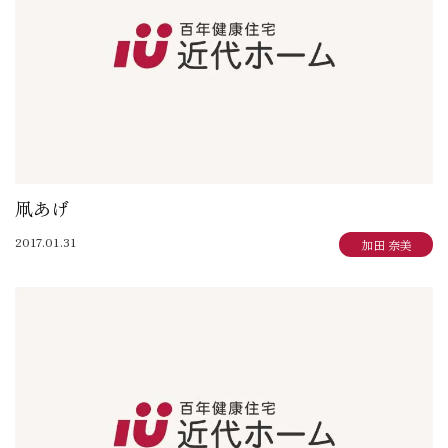
凧あげ
2017.01.31
加田 奈美