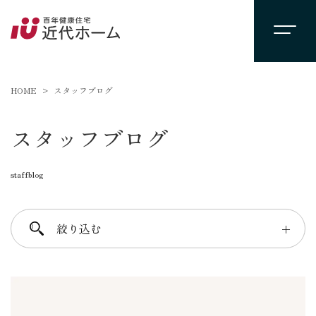
HOME
スタッフブログ
スタッフブログ
staffblog
絞り込む
＋
進士 芳：FREE TIME
柴田 守：koko a koko
千葉 徳義：Nori’s room