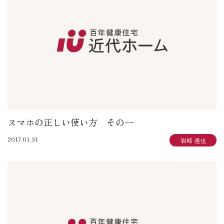
大賀 真寿美：住まいも気持ちもゆったりと
野原 正彦：リフォーム日誌
加田 奈美：子育てママのデザインダイアリー
岩崎 達也：岩ブロ
石渡 秀樹：建築士日記
三俣 忠史：日々記
陳 鵬：陳道中
松本 典朗：近代ホームイズム継承者の気づき
スマホの正しい使い方 その一
2017.01.31
岩崎 達也