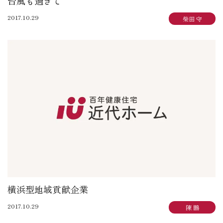
台風も過ぎて
2017.10.29
柴田 守
横浜型地域貢献企業
2017.10.29
陳 鵬