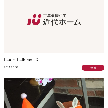
大賀 真寿美：住まいも気持ちもゆったりと
野原 正彦：リフォーム日誌
加田 奈美：子育てママのデザインダイアリー
岩崎 達也：岩ブロ
石渡 秀樹：建築士日記
三俣 忠史：日々記
陳 鵬：陳道中
松本 典朗：近代ホームイズム継承者の気づき
Happy Halloween!!
2017.10.31
陳 鵬