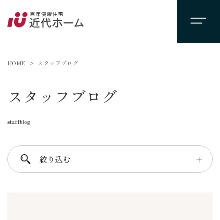
HOME
スタッフブログ
スタッフブログ
staffblog
絞り込む
＋
進士 芳：FREE TIME
柴田 守：koko a koko
千葉 徳義：Nori’s room