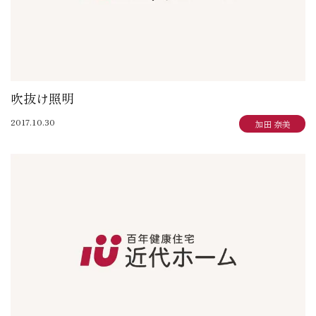
吹抜け照明
2017.10.30
加田 奈美