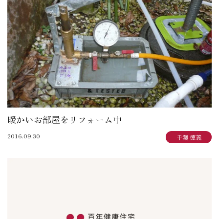
大賀 真寿美：住まいも気持ちもゆったりと
野原 正彦：リフォーム日誌
加田 奈美：子育てママのデザインダイアリー
岩崎 達也：岩ブロ
石渡 秀樹：建築士日記
三俣 忠史：日々記
陳 鵬：陳道中
松本 典朗：近代ホームイズム継承者の気づき
暖かいお部屋をリフォーム中
2016.09.30
千葉 徳義