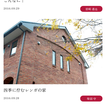
こんなに！
2016.09.29
岩崎 達也
四季に佇むレンガの家
2016.09.28
柴田 守