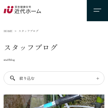
HOME
スタッフブログ
スタッフブログ
staffblog
絞り込む
＋
進士 芳：FREE TIME
柴田 守：koko a koko
千葉 徳義：Nori’s room