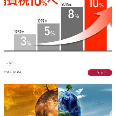
大賀 真寿美：住まいも気持ちもゆったりと
野原 正彦：リフォーム日誌
加田 奈美：子育てママのデザインダイアリー
岩崎 達也：岩ブロ
石渡 秀樹：建築士日記
三俣 忠史：日々記
陳 鵬：陳道中
松本 典朗：近代ホームイズム継承者の気づき
上昇
2019.10.04
三俣 忠史