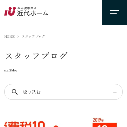
HOME
スタッフブログ
スタッフブログ
staffblog
絞り込む
＋
進士 芳：FREE TIME
柴田 守：koko a koko
千葉 徳義：Nori’s room