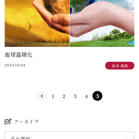
地球温暖化
2019.10.04
松本 典朗
1
2
3
4
5
アーカイブ
月を選択