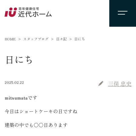
HOME
スタッフブログ
日々記
日にち
日にち
2025.02.22
三俣 忠史
mitsumataです
今日はショートケーキの日ですね
建築の中でも〇〇日あります