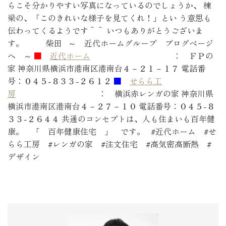
らこそ分かりやすい写真になっているのでしょうか、 棟
梁の、「このきれいな様子を見てくれ！」とい う意思も
伝わってくるようです＾＾ いつもありがとうございま
す。 柴田 ～ 近代ホームグループ ブログページ
へ ～
■
近代ホーム
： ＦＰの
家 神奈川県横浜市港南区港南台４－２１－１７ 電話番
号：０４５-８３３-２６１２
■
せらら工
房
： 横浜赤レンガの家 神奈川県
横浜市港南区港南台４－２７－１０ 電話番号：０４５-８
３３-２６４４ 共通のコンセプトは、人も住まいも百年健
康。 「 百年健康住宅 」 です。 #近代ホーム #せ
らら工房 #レンガの家 #注文住宅 #高気密高断熱 #
デザイン