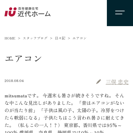
HOME
スタッフブログ
日々記
エアコン
エアコン
2018.08.04
三俣 忠史
mitsumataです。 今週末も暑さが続きそうですね。 そん
な中こんな見出しがありました。 「昔はエアコンがない
のが当たり前」 「子供は風の子、太陽の子。冷房をつけ
たら軟弱になる」 子供たちはこう言われ暑さに耐えてき
た。 （私もこの一人！？） 東京都、香川県では95%～
100% 愛媛県、奈良県、静岡県では0%～10%