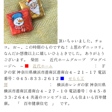
頂いちゃいました、チョ
コ。 お～、この時期のものですね！ と思わずニッコリ。
なんだか想像以上に嬉しいひとときでした。 ありがとう
ございます。 柴田 ～ 近代ホームグループ ブログペ
ージへ ～
■
近代ホーム
： Ｆ
Ｐの家 神奈川県横浜市港南区港南台４－２１－１７ 電話
番号：０４５-８３３-２６１２
■
せらら工
房
： 横浜赤レンガの家 神奈川県
横浜市港南区港南台４－２７－１０ 電話番号：０４５-８
３３-２６４４ 共通のコンセプトは、人も住まいも百年健
康。 「 百年健康住宅 」 です。