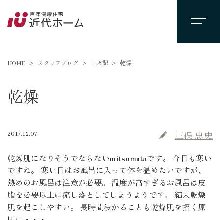
HOME
スタッフブログ
日々記
乾燥
乾燥
2017.12.07
三俣 忠史
乾燥肌になりそうでならないmitsumataです。 今日も寒い
ですね。 寒い日はお風呂に入って体を温めたいですが、
熱めのお風呂は注意が必要。 温度が高すぎるお風呂は皮
脂を必要以上に流し落としてしまうようです。 結果乾燥
肌を起こしやすい。 長時間浸かることも乾燥肌を招く原
因に・・・。