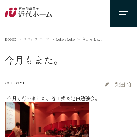
HOME
スタッフブログ
koko a koko
今月もまた。
今月もまた。
2018.09.21
柴田 守
今月も行いました、着工式＆定例勉強会。