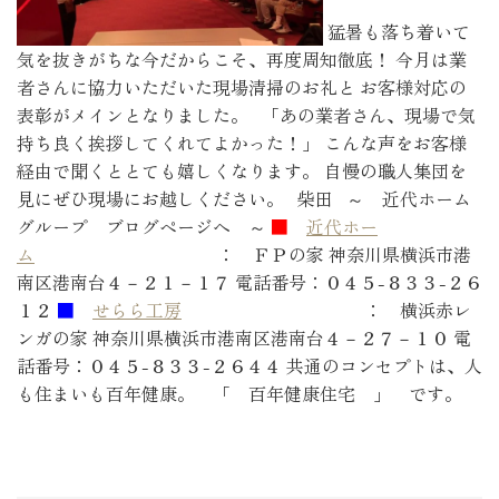
猛暑も落ち着いて
気を抜きがちな今だからこそ、再度周知徹底！ 今月は業
者さんに協力いただいた現場清掃のお礼と お客様対応の
表彰がメインとなりました。 「あの業者さん、現場で気
持ち良く挨拶してくれてよかった！」 こんな声をお客様
経由で聞くととても嬉しくなります。 自慢の職人集団を
見にぜひ現場にお越しください。 柴田 ～ 近代ホーム
グループ ブログページへ ～
■
近代ホー
ム
： ＦＰの家 神奈川県横浜市港
南区港南台４－２１－１７ 電話番号：０４５-８３３-２６
１２
■
せらら工房
： 横浜赤レ
ンガの家 神奈川県横浜市港南区港南台４－２７－１０ 電
話番号：０４５-８３３-２６４４ 共通のコンセプトは、人
も住まいも百年健康。 「 百年健康住宅 」 です。