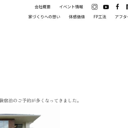
会社概要
イベント情報
33-2622
家づくりへの想い
体感価値
FP工法
アフタ
00（火・水曜定休）
住まいの体感価値
抗酸化住宅について
高気密・高断熱
遮熱
床暖房
体験宿泊のご予約が多くなってきました。
無結露50年保証
モデルハウス