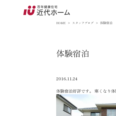
045-8
9:00～18:
HOME
スタッフブログ
体験宿泊
百年健康住宅とは
体験宿泊
家づくりへの想い
オーガニックハウス
FP工法
2016.11.24
耐震性能
体験宿泊好評です。 寒くなり
アフターサポート