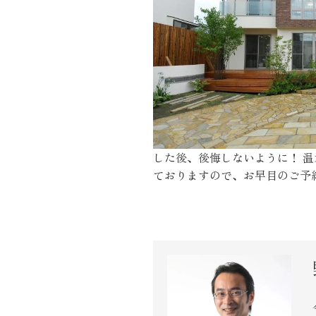
施工実績
住宅イベント情報
近代ホームについて
した後、後悔しないように！ 
会社案内
ておりますので、お早目のご予
スタッフ紹介
自社大工集団「名匠会」
ホームオーナー様が集う会『100TOMO』
スタッフブログ
よくある質問