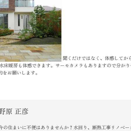
お客様の声
お知らせ
近代ホームの家づ
聞くだけではなく、体感してから
温水床暖房も体感できます。サーモカメラもありますので分かり
家づくりの流れ
約をお願いします。
アフターフォローコン
ベストバリューホーム
住宅ローン支援
野原 正彦
インテリアコーディネ
ZEHについて
今の住まいに不便はありませんか？水回り、断熱工事リノベー