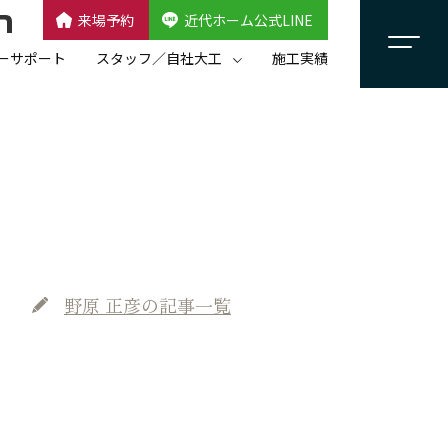
来場予約
近代ホーム公式LINE
CLOSE
×
近代ホーム公式LINE
ーサポート
スタッフ／自社大工
施工実績
自社大工集団「名匠会」
スタッフ紹介
野原 正彦
の記事一覧