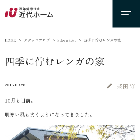
HOME
スタッフブログ
koko a koko
四季に佇むレンガの家
四季に佇むレンガの家
2016.09.28
柴田 守
10月も目前。
肌寒い風も吹くようになってきました。