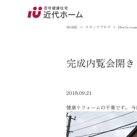
045-8
9:00～18:
HOME
スタッフブログ
Nori’s roo
百年健康住宅とは
完成内覧会開き
家づくりへの想い
オーガニックハウス
FP工法
2018.09.21
耐震性能
健康リフォームの千葉です。 今
アフターサポート