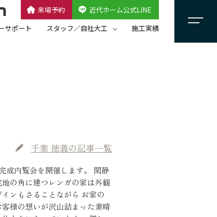
来場予約
近代ホーム公式LINE
CLOSE
×
近代ホーム公式LINE
ーサポート
スタッフ／自社大工
施工実績
自社大工集団「名匠会」
スタッフ紹介
千葉 徳義
の記事一覧
 完成内覧会を開催します。
閑静
宅地の角に建つレンガの家は外観
ザインもさることながら お家の
お客様の想いが沢山詰まった素晴