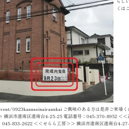
らし
お客様の声
くは
お知らせ
近代ホームの家づ
家づくりの流れ
アフターフォローコン
ベストバリューホーム
住宅ローン支援
jp/newsevent/0923kannseinairannkai ご興味のある方
インテリアコーディネ
浜市港南区港南台4-25-25 電話番号：045-370-8952 
ZEHについて
045-833-2622 ＜＜せらら工房＞＞ 横浜市港南区港南台4-27-