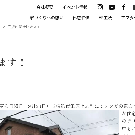
会社概要
イベント情報
33-2622
家づくりへの想い
体感価値
FP工法
アフタ
00（火・水曜定休）
m
完成内覧会開きます！
住まいの体感価値
ます！
抗酸化住宅について
高気密・高断熱
遮熱
床暖房
度の日曜日（9月23日）は横浜市栄区上之町にてレンガの家の
無結露50年保証
な住
のデ
モデルハウス
中も