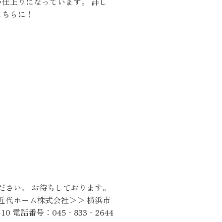
い仕上りになっています。 詳し
こちらに！
くりサポート
シェルジュ
は是非ご来場ください。 お待ちしております。
ート
＜＜近代ホーム株式会社＞＞ 横浜市
10 電話番号：045‐833‐2644