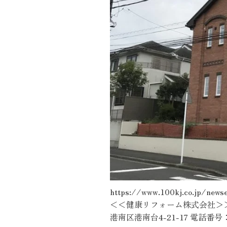
施工実績
住宅イベント情報
近代ホームについて
会社案内
スタッフ紹介
自社大工集団「名匠会」
ホームオーナー様が集う会『100TOMO』
https://www.100kj.co.
スタッフブログ
＜＜健康リフォーム株式会社＞＞ 横
よくある質問
港南区港南台4-21-17 電話番号：