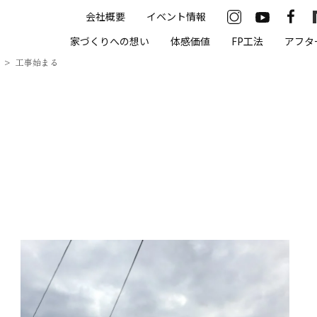
会社概要
イベント情報
33-2622
家づくりへの想い
体感価値
FP工法
アフタ
00（火・水曜定休）
工事始まる
住まいの体感価値
抗酸化住宅について
高気密・高断熱
遮熱
床暖房
無結露50年保証
モデルハウス