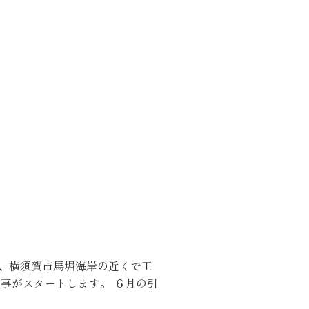
くりサポート
シェルジュ
、横須賀市馬堀海岸の近くで工
ート
事がスタートします。 ６月の引