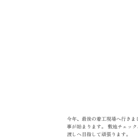
施工実績
住宅イベント情報
近代ホームについて
会社案内
スタッフ紹介
自社大工集団「名匠会」
ホームオーナー様が集う会『100TOMO』
今年、最後の着工現場へ行きま
スタッフブログ
事が始まります。 敷地チェック
よくある質問
渡しへ目指して頑張ります。