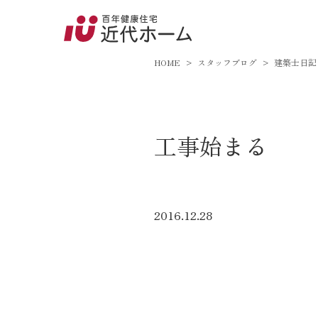
045-8
9:00～18:
HOME
スタッフブログ
建築士日記
百年健康住宅とは
工事始まる
家づくりへの想い
オーガニックハウス
FP工法
2016.12.28
耐震性能
アフターサポート