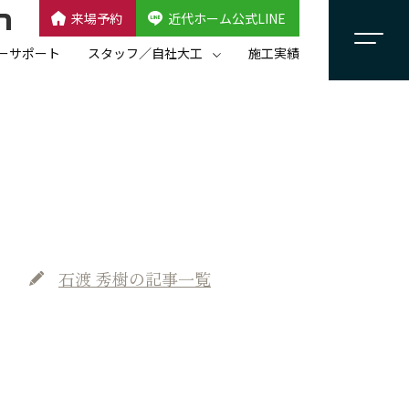
来場予約
近代ホーム公式LINE
CLOSE
×
近代ホーム公式LINE
ーサポート
スタッフ／自社大工
施工実績
自社大工集団「名匠会」
スタッフ紹介
石渡 秀樹
の記事一覧