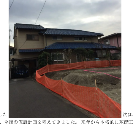
お客様の声
お知らせ
近代ホームの家づ
家づくりの流れ
アフターフォローコン
ベストバリューホーム
住宅ローン支援
した
次は
インテリアコーディネ
、今後の仮設計画を考えてきました。 来年から本格的に基礎工
ZEHについて