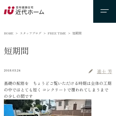
HOME
スタッフブログ
FREE TIME
短期間
短期間
2018.03.24
進士 芳
基礎の配筋を ちょうどご覧いただける時期は全体の工期
の中ではとても短く コンクリートで覆われてしまうまで
の少しの間です