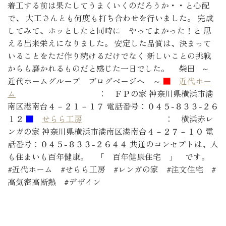
着工する前は果たしてうまくいくのだろうか・・と心配
で、 大工さんとも何度も打ち合わせを行いました。 完成
してみて、ホッとしたと同時に やってよかった！と 思
える出来栄えになりました。 安定した品質は、決まって
いることをただ作り続けるだけでなく 新しいことの挑戦
からも磨かれるものだと感じた一日でした。 柴田 ～
近代ホームグループ ブログページへ ～
■
近代ホー
ム
： ＦＰの家 神奈川県横浜市港
南区港南台４－２１－１７ 電話番号：０４５-８３３-２６
１２
■
せらら工房
： 横浜赤レ
ンガの家 神奈川県横浜市港南区港南台４－２７－１０ 電
話番号：０４５-８３３-２６４４ 共通のコンセプトは、人
も住まいも百年健康。 「 百年健康住宅 」 です。
#近代ホーム #せらら工房 #レンガの家 #注文住宅 #
高気密高断熱 #デザイン