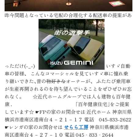
昨今問題となっている宅配の合理化する配送車の提案があ
っただけ(-_-)
いすゞ自動
車の皆様、 こんなコマーシャルを見ていすゞ車に憧れ乗
り継いできた､昔の
物好きな
オーナーが、 ふたたび乗用車
が生産再開されるのを待ち望んでいることをぜひぜひお忘
れなく。 ☆近代ホームグループでは人も建物も百年健
康 . ｢百年健康住宅｣をご提案
しています☆ ☛FPの家のお問合せは 近代ホーム 神奈川県
横浜市港南区港南台４－２１－１７ 電話 045-833-2622
☛レンガの家のお問合せは
せらら工房
神奈川県横浜市港
南区港南台４－２７－１０ 電話 045‐833‐2644