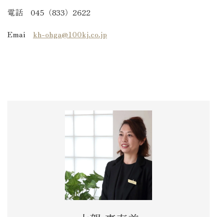
電話 045（833）2622
Emai
kh-ohga@100kj.co.jp