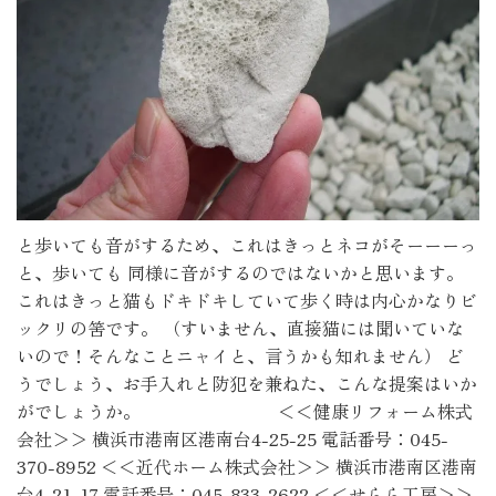
と歩いても音がするため、これはきっとネコがそーーーっ
と、歩いても 同様に音がするのではないかと思います。
これはきっと猫もドキドキしていて歩く時は内心かなりビ
ックリの筈です。 （すいません、直接猫には聞いていな
いので！そんなことニャイと、言うかも知れません） ど
うでしょう、お手入れと防犯を兼ねた、こんな提案はいか
がでしょうか。 ＜＜健康リフォーム株式
会社＞＞ 横浜市港南区港南台4-25-25 電話番号：045-
370-8952 ＜＜近代ホーム株式会社＞＞ 横浜市港南区港南
台4-21-17 電話番号：045-833-2622 ＜＜せらら工房＞＞