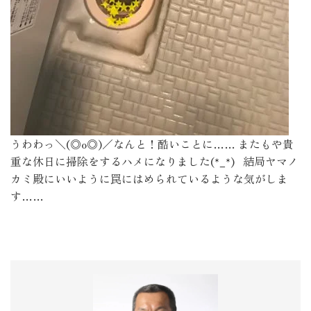
うわわっ＼(◎o◎)／なんと！酷いことに…… またもや貴
重な休日に掃除をするハメになりました(*_*) 結局ヤマノ
カミ殿にいいように罠にはめられているような気がしま
す……