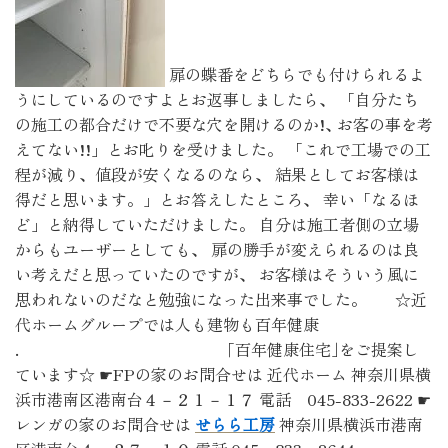
扉の蝶番をどちらでも付けられるよ
うにしているのですよとお返事しましたら、 「自分たち
の施工の都合だけで不要な穴を開けるのか!､ お客の事を考
えてない!!」とお叱りを受けました。 「これで工場での工
程が減り、値段が安くなるのなら、 結果としてお客様は
得だと思います。」とお答えしたところ、 幸い「なるほ
ど」と納得していただけました。 自分は施工者側の立場
からもユーザーとしても、 扉の勝手が変えられるのは良
い考えだと思っていたのですが、 お客様はそういう風に
思われないのだなと勉強になった出来事でした。 ☆近
代ホームグループでは人も建物も百年健康
. ｢百年健康住宅｣をご提案し
ています☆ ☛FPの家のお問合せは 近代ホーム 神奈川県横
浜市港南区港南台４－２１－１７ 電話 045-833-2622 ☛
レンガの家のお問合せは
せらら工房
神奈川県横浜市港南