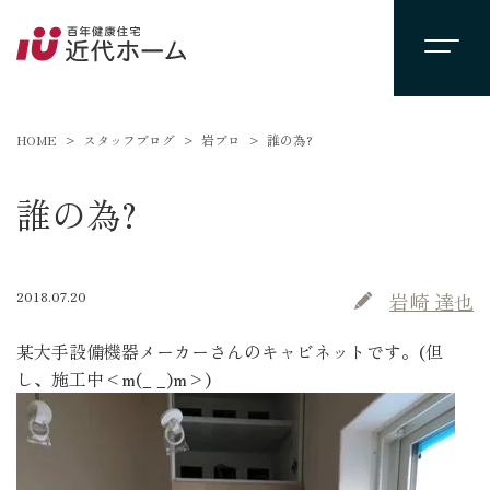
HOME
スタッフブログ
岩ブロ
誰の為?
誰の為?
2018.07.20
岩崎 達也
某大手設備機器メーカーさんのキャビネットです。(但
し、施工中<m(_ _)m>)