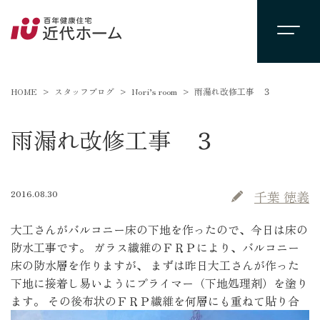
HOME
スタッフブログ
Nori’s room
雨漏れ改修工事 ３
雨漏れ改修工事 ３
2016.08.30
千葉 徳義
大工さんがバルコニー床の下地を作ったので、今日は床の
防水工事です。 ガラス繊維のＦＲＰにより、バルコニー
床の防水層を作りますが、 まずは昨日大工さんが作った
下地に接着し易いようにプライマー（下地処理剤）を塗り
ます。
その後布状のＦＲＰ繊維を何層にも重ねて貼り合