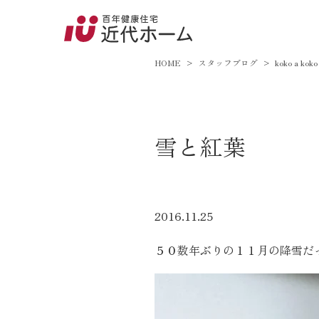
045-8
9:00～18:
HOME
スタッフブログ
koko a koko
百年健康住宅とは
雪と紅葉
家づくりへの想い
オーガニックハウス
FP工法
2016.11.25
耐震性能
５０数年ぶりの１１月の降雪だ
アフターサポート