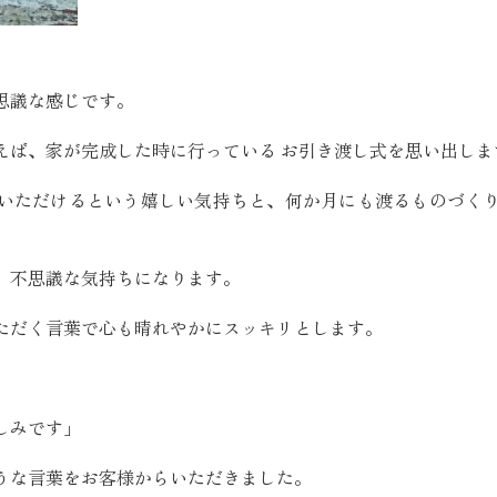
SEGs近代ホームの取
思議な感じです。
来場予約
えば、家が完成した時に行っている お引き渡し式を思い出しま
オンライン相談
いただけるという嬉しい気持ちと、何か月にも渡るものづく
、不思議な気持ちになります。
ただく言葉で心も晴れやかにスッキリとします。
」
しみです」
うな言葉をお客様からいただきました。