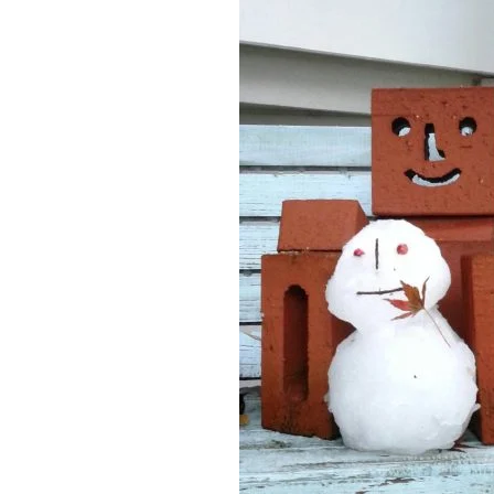
施工実績
住宅イベント情報
近代ホームについて
会社案内
スタッフ紹介
自社大工集団「名匠会」
ホームオーナー様が集う会『100TOMO』
スタッフブログ
よくある質問