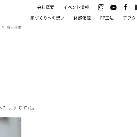
会社概要
イベント情報
33-2622
家づくりへの想い
体感価値
FP工法
アフタ
00（火・水曜定休）
雪と紅葉
住まいの体感価値
抗酸化住宅について
高気密・高断熱
遮熱
床暖房
ったようですね。
無結露50年保証
モデルハウス