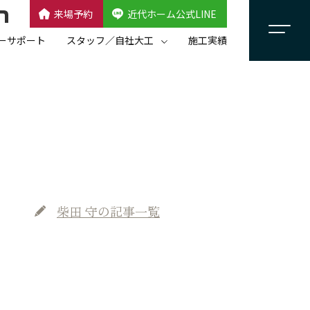
来場予約
近代ホーム公式LINE
CLOSE
×
近代ホーム公式LINE
ーサポート
スタッフ／自社大工
施工実績
自社大工集団「名匠会」
スタッフ紹介
柴田 守
の記事一覧