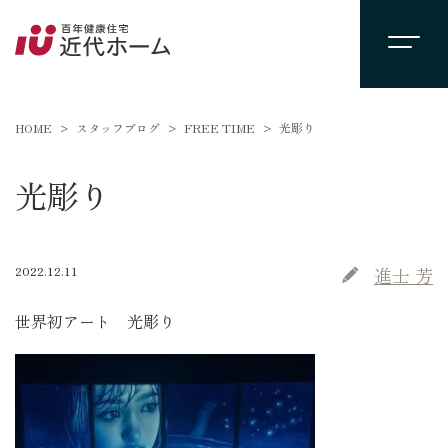
HOME
スタッフブログ
FREE TIME
光彫り
光彫り
2022.12.11
進士 芳
世界初アート 光彫り