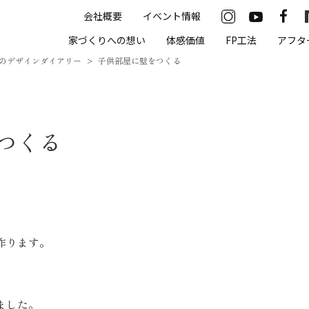
会社概要
イベント情報
33-2622
家づくりへの想い
体感価値
FP工法
アフタ
00（火・水曜定休）
のデザインダイアリー
子供部屋に壁をつくる
住まいの体感価値
つくる
抗酸化住宅について
高気密・高断熱
遮熱
床暖房
作ります。
無結露50年保証
モデルハウス
ました。