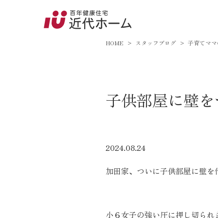
045-8
9:00～18:
HOME
スタッフブログ
子育てママ
百年健康住宅とは
子供部屋に壁を
家づくりへの想い
オーガニックハウス
FP工法
2024.08.24
耐震性能
加田家、ついに子供部屋に壁を
アフターサポート
小６女子の強い圧に押し切られ