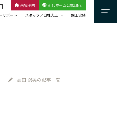
来場予約
近代ホーム公式LINE
CLOSE
×
近代ホーム公式LINE
ーサポート
スタッフ／自社大工
施工実績
自社大工集団「名匠会」
スタッフ紹介
加田 奈美
の記事一覧