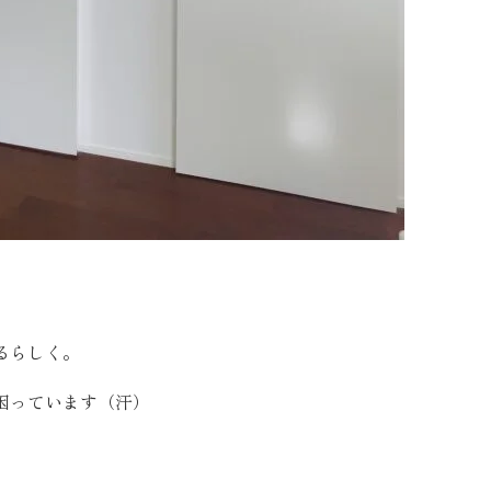
。
るらしく。
困っています（汗）