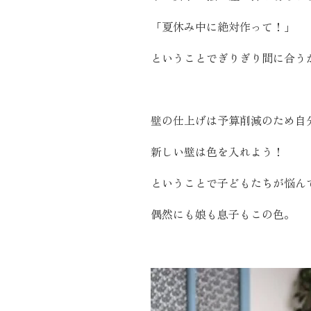
施工実績
「夏休み中に絶対作って！」
ということでぎりぎり間に合う
住宅イベント情報
近代ホームについて
壁の仕上げは予算削減のため自
新しい壁は色を入れよう！
会社案内
ということで子どもたちが悩ん
スタッフ紹介
偶然にも娘も息子もこの色。
自社大工集団「名匠会」
ホームオーナー様が集う会『100TOMO』
スタッフブログ
よくある質問