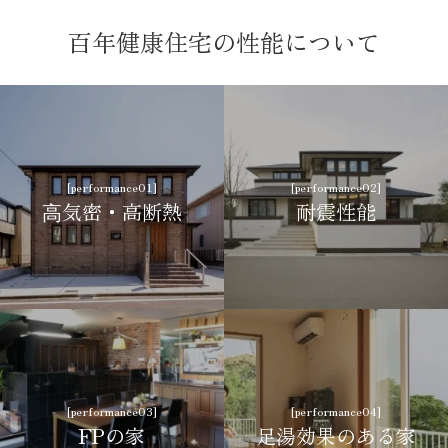
素材
百年健康住宅の性能について
木の家
レンガの家
オーガニックハウス
こだわり
デザイン住宅
二世帯住宅
[performance01]
[performance02]
たっぷり収納の家
エレベーターのある家
⾼気密・高断熱
耐震性能
吹き抜け空間の家
地下室がある家
その他
賃貸・店舗
ルームツアー動画
[performance03]
[performance04]
FPの家
足湯効果のある家