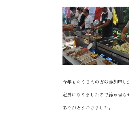
施工実績
住宅イベント情報
近代ホームについて
会社案内
スタッフ紹介
今年もたくさんの方の参加申し
自社大工集団「名匠会」
定員になりましたので締め切ら
ホームオーナー様が集う会『100TOMO』
ありがとうござました。
スタッフブログ
よくある質問