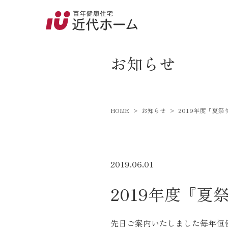
045-8
9:00～18:
newsevent
お知らせ
百年健康住宅とは
HOME
お知らせ
2019年度『夏
家づくりへの想い
オーガニックハウス
FP工法
2019.06.01
耐震性能
2019年度『
アフターサポート
先日ご案内いたしました毎年恒