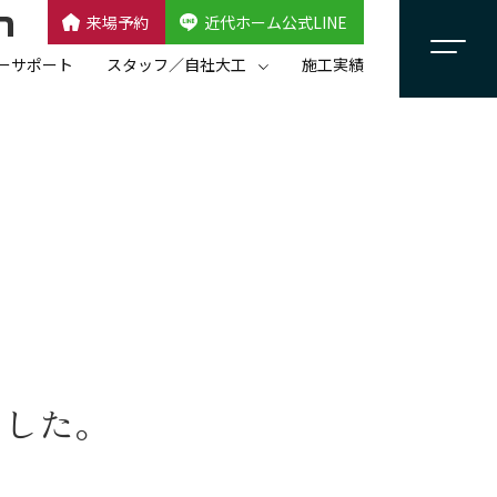
来場予約
近代ホーム公式LINE
CLOSE
×
近代ホーム公式LINE
ーサポート
スタッフ／自社大工
施工実績
自社大工集団「名匠会」
スタッフ紹介
ました。