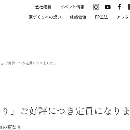
会社概要
イベント情報
33-2622
家づくりへの想い
体感価値
FP工法
アフタ
00（火・水曜定休）
住まいの体感価値
祭り』ご好評につき定員になりました。
抗酸化住宅について
高気密・高断熱
遮熱
床暖房
夏祭り』ご好評につき定員になり
無結露50年保証
モデルハウス
例の夏祭り