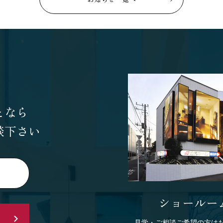
SEGs近代ホームの取
来場予約
オンライン相談
となら
談下さい
ショールー
見学・ご相談ご希望の方は