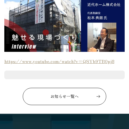
https://www.youtube.com/watch?v=QSYb9TB0pj8
お知らせ一覧へ