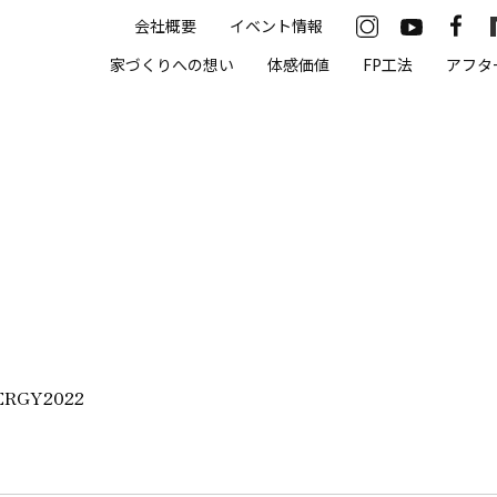
会社概要
イベント情報
33-2622
家づくりへの想い
体感価値
FP工法
アフタ
00（火・水曜定休）
住まいの体感価値
抗酸化住宅について
高気密・高断熱
遮熱
床暖房
ERGY2022
無結露50年保証
モデルハウス