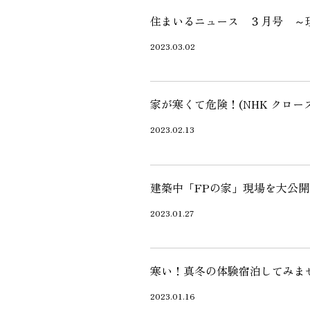
施工実績
住まいるニュース ３月号 ～
2023.03.02
住宅イベント情報
家が寒くて危険！(NHK クロ
近代ホームについて
2023.02.13
会社案内
建築中「FPの家」現場を大公開
スタッフ紹介
2023.01.27
自社大工集団「名匠会」
ホームオーナー様が集う会『100TOMO』
スタッフブログ
寒い！真冬の体験宿泊してみま
よくある質問
2023.01.16