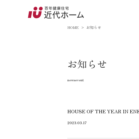
045-8
9:00～18:
HOME
お知らせ
百年健康住宅とは
お知らせ
家づくりへの想い
newsevent
オーガニックハウス
FP工法
耐震性能
HOUSE OF THE YEAR IN EN
アフターサポート
2023.03.17