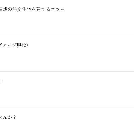
お客様の声
理想の注文住宅を建てるコツ～
お知らせ
ーズアップ現代）
近代ホームの家づ
家づくりの流れ
！
アフターフォローコン
ベストバリューホーム
住宅ローン支援
インテリアコーディネ
せんか？
ZEHについて