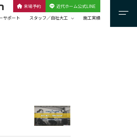
来場予約
近代ホーム公式LINE
CLOSE
×
近代ホーム公式LINE
ーサポート
スタッフ／自社大工
施工実績
自社大工集団「名匠会」
スタッフ紹介