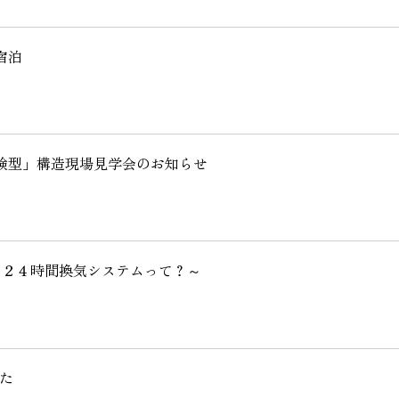
SEGs近代ホームの取
宿泊
来場予約
オンライン相談
験型」構造現場見学会のお知らせ
～２４時間換気システムって？～
た