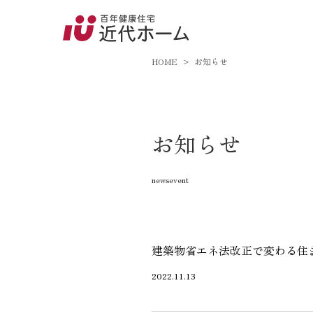
045-8
9:00～18:
HOME
お知らせ
百年健康住宅とは
お知らせ
家づくりへの想い
newsevent
オーガニックハウス
FP工法
耐震性能
建築物省エネ法改正で変わる住
アフターサポート
2022.11.13