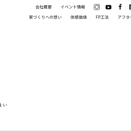
会社概要
イベント情報
33-2622
家づくりへの想い
体感価値
FP工法
アフタ
00（火・水曜定休）
住まいの体感価値
抗酸化住宅について
高気密・高断熱
遮熱
床暖房
まい
無結露50年保証
モデルハウス