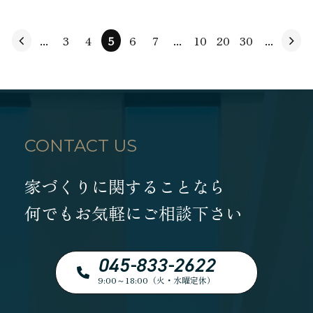
...
3
4
5
6
7
...
10
20
30
...
CONTACT US
家づくりに関することなら
何でもお気軽にご相談下さい
045-833-2622
9:00～18:00（火・水曜定休）