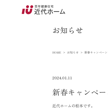
045-8
9:00～18:
newsevent
お知らせ
百年健康住宅とは
HOME
お知らせ
新春キャンペーン
家づくりへの想い
オーガニックハウス
FP工法
2024.01.11
耐震性能
新春キャンペー
アフターサポート
近代ホームの松本です。