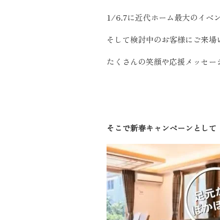
施工実績
1/6.7に近代ホーム最大のイ
そして検討中のお客様にご来場
住宅イベント情報
たくさんの笑顔や応援メッセー
近代ホームについて
会社案内
そこで新春キャンペーンとして
スタッフ紹介
自社大工集団「名匠会」
ホームオーナー様が集う会『100TOMO』
スタッフブログ
よくある質問