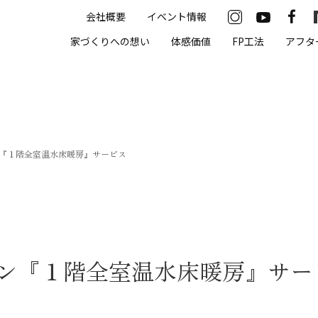
会社概要
イベント情報
33-2622
家づくりへの想い
体感価値
FP工法
アフタ
00（火・水曜定休）
住まいの体感価値
『１階全室温水床暖房』サービス
抗酸化住宅について
高気密・高断熱
遮熱
床暖房
ン『１階全室温水床暖房』サー
無結露50年保証
モデルハウス