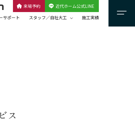
来場予約
近代ホーム公式LINE
CLOSE
×
近代ホーム公式LINE
ーサポート
スタッフ／自社大工
施工実績
自社大工集団「名匠会」
スタッフ紹介
ビス