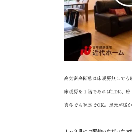
近代ホーム公式LINE
CLOSE
×
高気密高断熱は床暖房無しでも
床暖房を１階であればLDK、
真冬でも裸足でOK。足元が暖
１～３月にご契約いただいたお