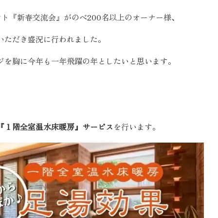
お客様の声
ベント『新春交流会』がのべ200名以上のオーナー様、
いただき盛況に行われました。
お知らせ
ジを胸に今年も一年飛躍の年としたいと思います。
近代ホームの家づ
家づくりの流れ
『１階全室温水床暖房』サービス
を行います。
アフターフォローコン
ベストバリューホーム
住宅ローン支援
インテリアコーディネ
ZEHについて